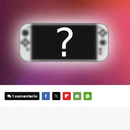
1 comentario
FACEBOOK
TWITTER
FLIPBOARD
E-
WHATSAPP
MAIL