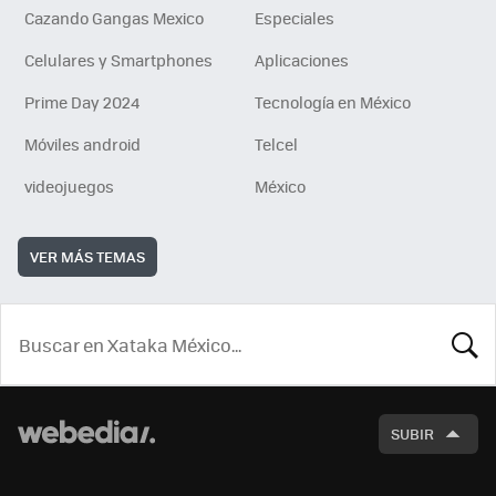
Cazando Gangas Mexico
Especiales
Celulares y Smartphones
Aplicaciones
Prime Day 2024
Tecnología en México
Móviles android
Telcel
videojuegos
México
VER MÁS TEMAS
BUSCA
SUBIR