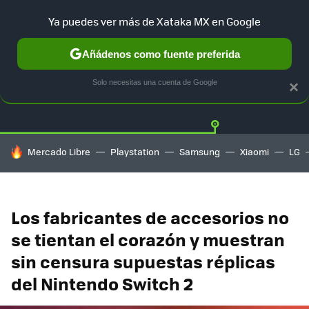
Ya puedes ver más de Xataka MX en Google
Añádenos como fuente preferida
Twitter
Fa
PLAYSTATION
XBOX
NINTENDO
Solo necesitas una cuenta de Google
×
HOY SE HABLA DE
Mercado Libre
Playstation
Samsung
Xiaomi
LG
Los fabricantes de accesorios no
se tientan el corazón y muestran
sin censura supuestas réplicas
del Nintendo Switch 2