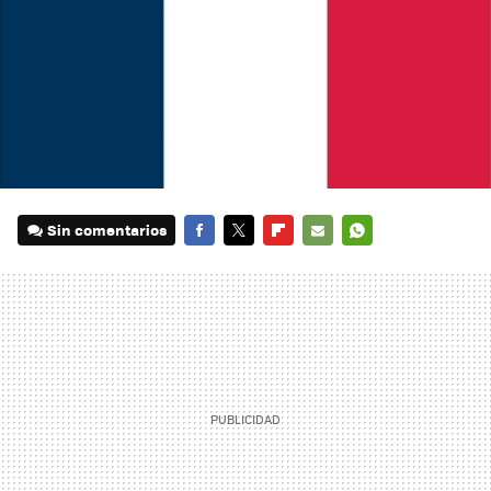
Sin comentarios
FACEBOOK
TWITTER
FLIPBOARD
E-
WHATSAPP
MAIL