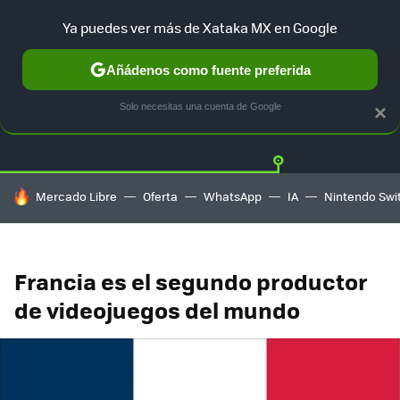
Ya puedes ver más de Xataka MX en Google
Añádenos como fuente preferida
Twitter
Fa
PLAYSTATION
XBOX
NINTENDO
Solo necesitas una cuenta de Google
×
HOY SE HABLA DE
Mercado Libre
Oferta
WhatsApp
IA
Nintendo Swi
Francia es el segundo productor
de videojuegos del mundo