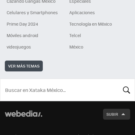
Cazando Gangas Mexico
Especiales
Celulares y Smartphones
Aplicaciones
Prime Day 2024
Tecnología en México
Móviles android
Telcel
videojuegos
México
VER MÁS TEMAS
BUSCA
SUBIR