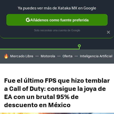
Ya puedes ver más de Xataka MX en Google
Añádenos como fuente preferida
Twitter
Fa
PLAYSTATION
XBOX
NINTENDO
Solo necesitas una cuenta de Google
×
HOY SE HABLA DE
Mercado Libre
Motorola
Oferta
Inteligencia Artificial
Fue el último FPS que hizo temblar
a Call of Duty: consigue la joya de
EA con un brutal 95% de
descuento en México