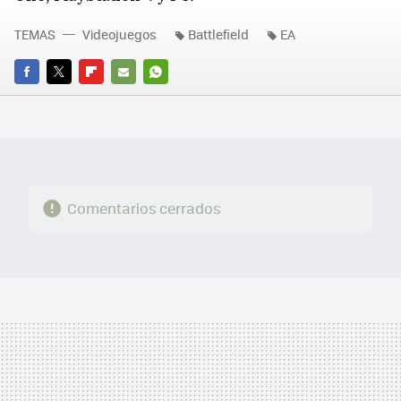
TEMAS
Videojuegos
Battlefield
EA
FACEBOOK
TWITTER
FLIPBOARD
E-
WHATSAPP
MAIL
Comentarios cerrados