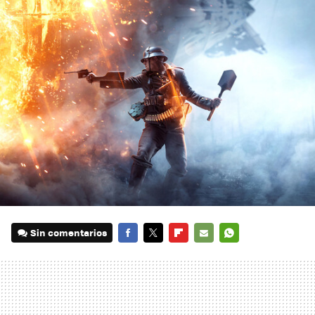
Sin comentarios
FACEBOOK
TWITTER
FLIPBOARD
E-
WHATSAPP
MAIL