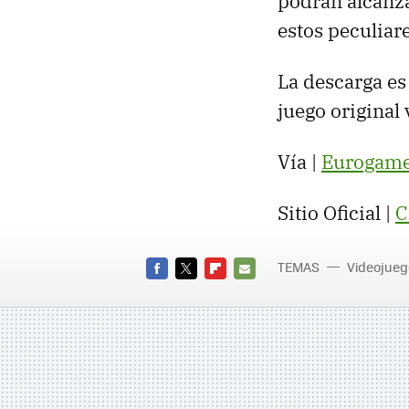
podrán alcanza
estos peculiar
La descarga es
juego original
Vía |
Eurogam
Sitio Oficial |
C
TEMAS
Videojueg
FACEBOOK
TWITTER
FLIPBOARD
E-
MAIL