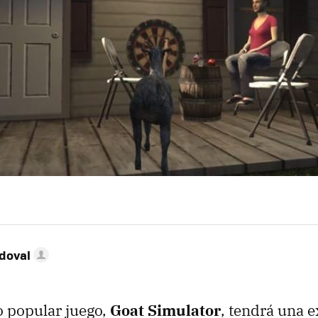
doval
o popular juego,
Goat Simulator
, tendrá una 