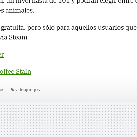
r un nivel hasta de 101 y podrán elegir entre 
es animales.
 gratuita, pero sólo para aquellos usuarios que
 vía Steam
er
offee Stain
os
videojuegos