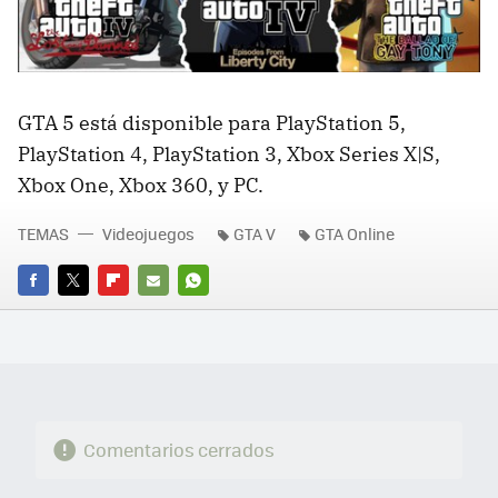
GTA 5 está disponible para PlayStation 5,
PlayStation 4, PlayStation 3, Xbox Series X|S,
Xbox One, Xbox 360, y PC.
TEMAS
Videojuegos
GTA V
GTA Online
FACEBOOK
TWITTER
FLIPBOARD
E-
WHATSAPP
MAIL
Comentarios cerrados