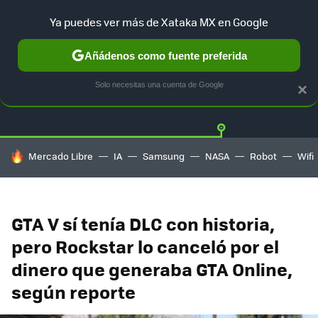
Ya puedes ver más de Xataka MX en Google
Añádenos como fuente preferida
Twitter
Fa
PLAYSTATION
XBOX
NINTENDO
Solo necesitas una cuenta de Google
×
HOY SE HABLA DE
Mercado Libre
IA
Samsung
NASA
Robot
Wifi
GTA V sí tenía DLC con historia,
pero Rockstar lo canceló por el
dinero que generaba GTA Online,
según reporte