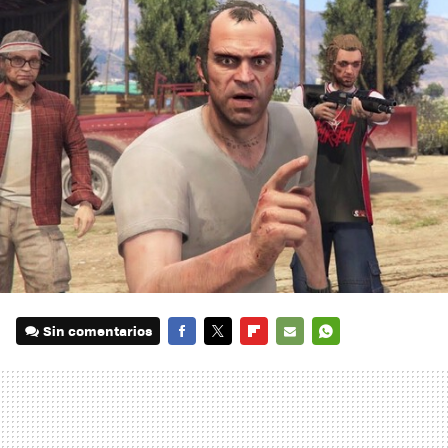
Sin comentarios
FACEBOOK
TWITTER
FLIPBOARD
E-
WHATSAPP
MAIL