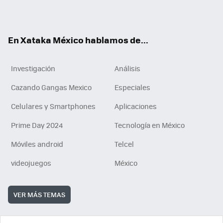
ok
e
am
m
rd
n
ok
En Xataka México hablamos de...
Investigación
Análisis
Cazando Gangas Mexico
Especiales
Celulares y Smartphones
Aplicaciones
Prime Day 2024
Tecnología en México
Móviles android
Telcel
videojuegos
México
VER MÁS TEMAS