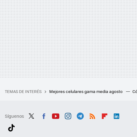
TEMAS DE INTERÉS
Mejores celulares gama media agosto
Có
Síguenos
Twit
Fac
You
Inst
Tele
RSS
Flip
Link
ter
ebo
tub
agr
gra
boa
edI
Tikt