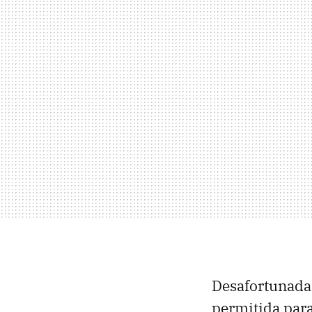
Desafortunadam
permitida para