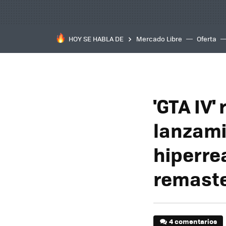
HOY SE HABLA DE
Mercado Libre
Oferta
'GTA IV'
lanzami
hiperre
remaste
4 comentarios