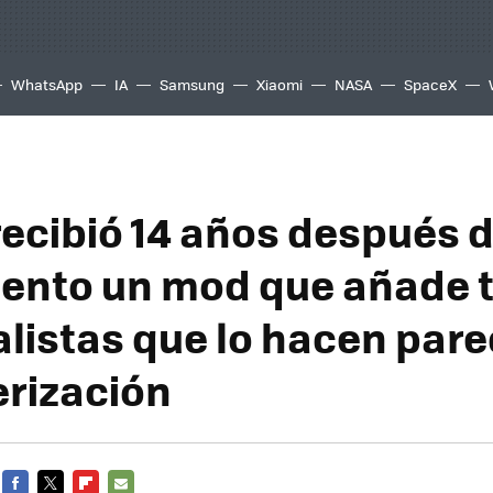
WhatsApp
IA
Samsung
Xiaomi
NASA
SpaceX
 recibió 14 años después 
ento un mod que añade 
alistas que lo hacen par
rización