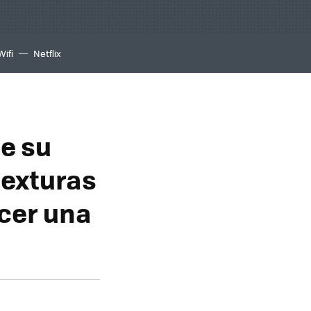
Wifi
Netflix
de su
texturas
ecer una