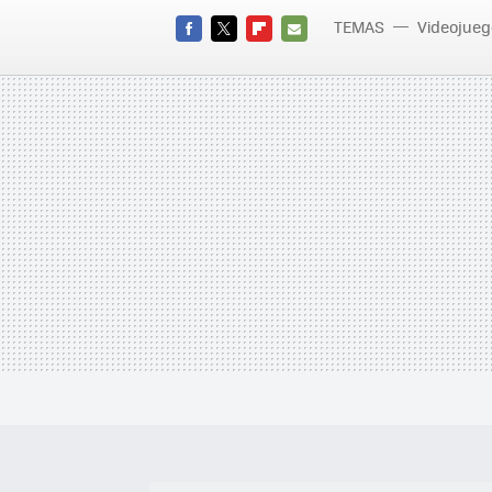
TEMAS
Videojueg
FACEBOOK
TWITTER
FLIPBOARD
E-
MAIL