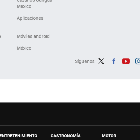
Mexico
Aplicaciones
o
Móviles android
México
Síguenos
Twit
Fac
You
In
ter
ebo
tub
ag
ok
e
a
ENTRETENIMIENTO
GASTRONOMÍA
MOTOR