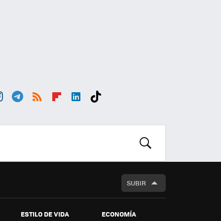
st
Tele
RSS
Flip
Link
Tikt
r
gra
boa
edI
ok
m
m
rd
n
BUSCAR
SUBIR
ESTILO DE VIDA
ECONOMÍA