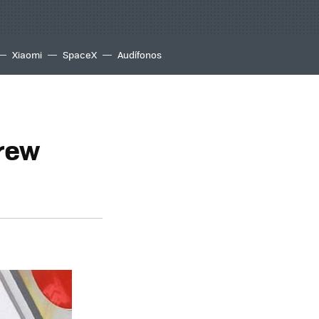
Xiaomi
SpaceX
Audífonos
rew