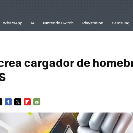
WhatsApp
IA
Nintendo Switch
Playstation
Samsung
crea cargador de homeb
S
FACEBOOK
TWITTER
FLIPBOARD
E-
MAIL