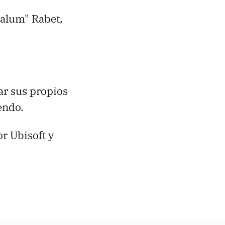
alum" Rabet,
ar sus propios
endo.
r Ubisoft y