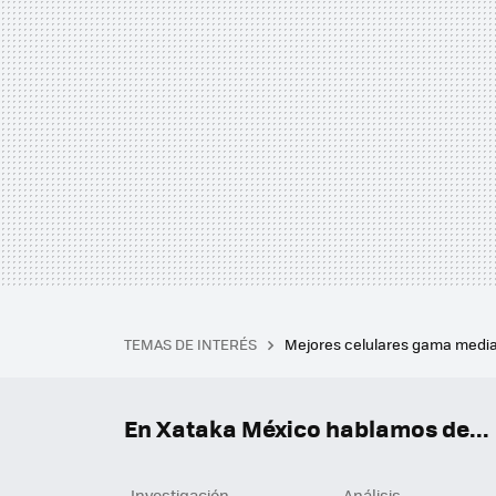
TEMAS DE INTERÉS
Mejores celulares gama medi
Asistente de voz de Googl
Constancia SAT
Ocultar s
En Xataka México hablamos de...
Investigación
Análisis