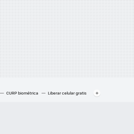
CURP biométrica
Liberar celular gratis
de buzón de voz
Buzón tributario
Cómo ver mi contraseña de Facebook