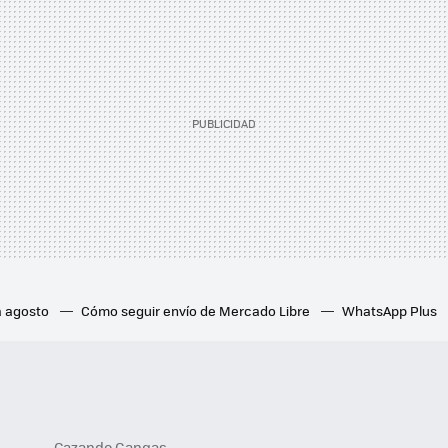
a agosto
Cómo seguir envío de Mercado Libre
WhatsApp Plus
e
Ocultar contacto WhatsApp
Hoy No Circula
Notificación 
eguidores en Instagram
ISR 2024
Consultar recibo de luz CFE
Cazando Gangas