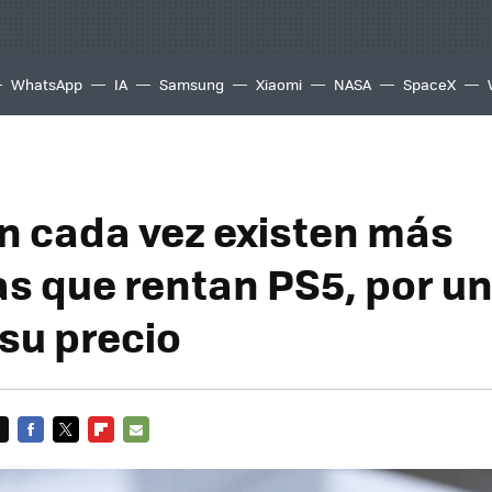
WhatsApp
IA
Samsung
Xiaomi
NASA
SpaceX
n cada vez existen más
s que rentan PS5, por un
 su precio
FACEBOOK
TWITTER
FLIPBOARD
E-
MAIL