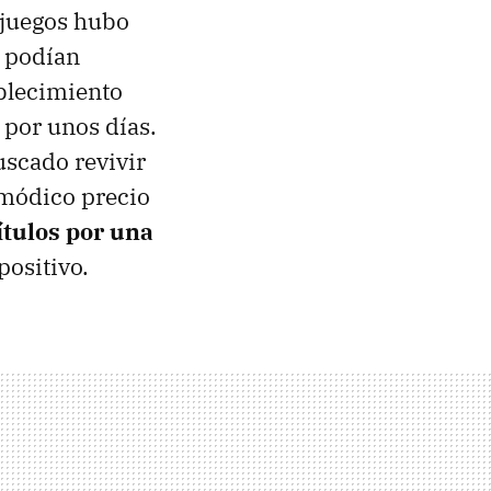
ojuegos hubo
s podían
ablecimiento
o por unos días.
uscado revivir
n módico precio
ítulos por una
positivo.