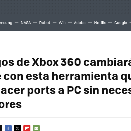
msung
NASA
Robot
Wifi
Adobe
Netflix
Google
gos de Xbox 360 cambiar
 con esta herramienta q
acer ports a PC sin neces
ores