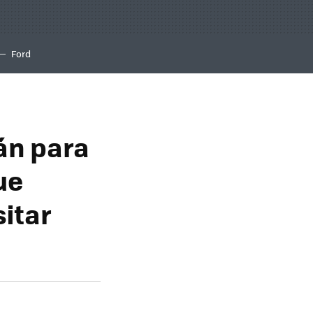
Ford
án para
ue
itar