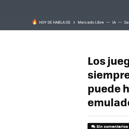
HOY SE HABLA DE
Mercado Libre
IA
Sa
Los jue
siempre
puede h
emulad
Sin comentarios