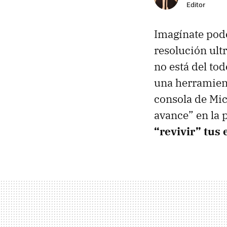
Editor
Imagínate pode
resolución ult
no está del to
una herramient
consola de Mi
avance” en la 
“revivir” tus 