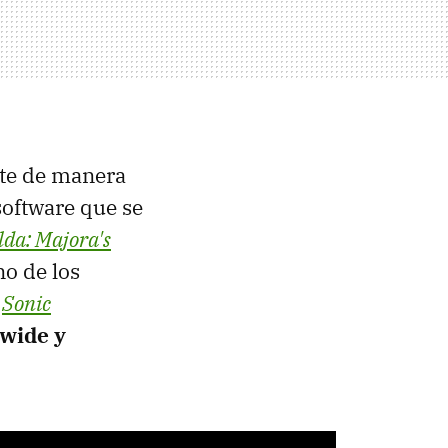
te de manera
 software que se
lda: Majora's
o de los
e
Sonic
-wide y