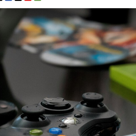
FACEBOOK
TWITTER
FLIPBOARD
E-
MAIL