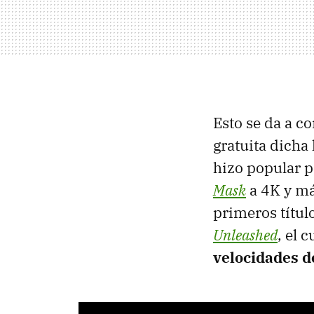
Esto se da a c
gratuita dicha
hizo popular p
Mask
a 4K y má
primeros títul
Unleashed
, el 
velocidades 