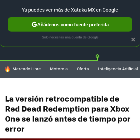
Ya puedes ver más de Xataka MX en Google
Añádenos como fuente preferida
Twitter
Fa
PLAYSTATION
XBOX
NINTENDO
Solo necesitas una cuenta de Google
×
HOY SE HABLA DE
Mercado Libre
Motorola
Oferta
Inteligencia Artificial
La versión retrocompatible de
Red Dead Redemption para Xbox
One se lanzó antes de tiempo por
error