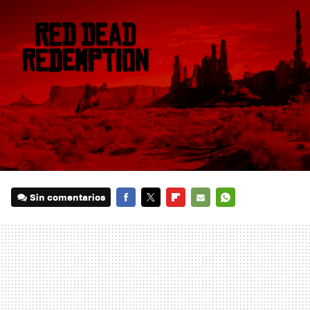
Sin comentarios
FACEBOOK
TWITTER
FLIPBOARD
E-
WHATSAPP
MAIL