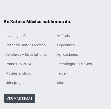
Tikt
ok
e
am
m
rd
n
ok
En Xataka México hablamos de...
Investigación
Análisis
Cazando Gangas Mexico
Especiales
Celulares y Smartphones
Aplicaciones
Prime Day 2024
Tecnología en México
Móviles android
Telcel
videojuegos
México
VER MÁS TEMAS