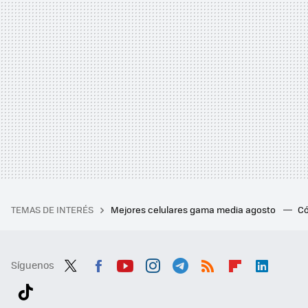
TEMAS DE INTERÉS
Mejores celulares gama media agosto
Có
Síguenos
Twit
Fac
You
Inst
Tele
RSS
Flip
Link
ter
ebo
tub
agr
gra
boa
edI