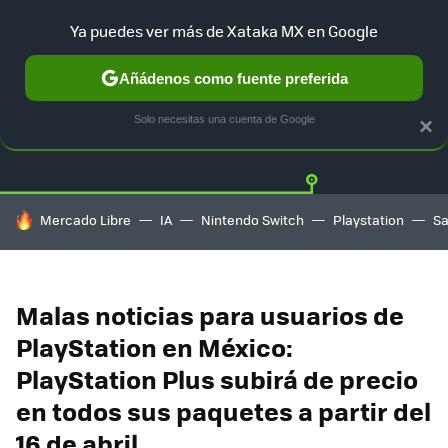
Ya puedes ver más de Xataka MX en Google
Añádenos como fuente preferida
Twitter
Fa
PLAYSTATION
XBOX
NINTENDO
Solo necesitas una cuenta de Google
×
HOY SE HABLA DE
Mercado Libre
IA
Nintendo Switch
Playstation
S
Malas noticias para usuarios de
PlayStation en México:
PlayStation Plus subirá de precio
en todos sus paquetes a partir del
16 de abril