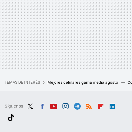
TEMAS DE INTERÉS
Mejores celulares gama media agosto
Có
Síguenos
Twit
Fac
You
Inst
Tele
RSS
Flip
Link
ter
ebo
tub
agr
gra
boa
edI
Tikt