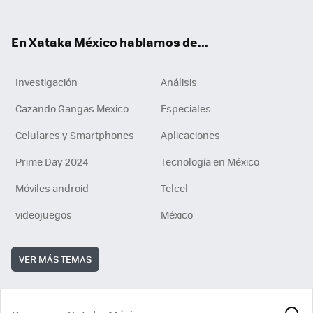
ok
e
am
m
rd
n
ok
En Xataka México hablamos de...
Investigación
Análisis
Cazando Gangas Mexico
Especiales
Celulares y Smartphones
Aplicaciones
Prime Day 2024
Tecnología en México
Móviles android
Telcel
videojuegos
México
VER MÁS TEMAS