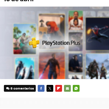
6 comentarios
FACEBOOK
TWITTER
FLIPBOARD
E-
WHATSAPP
MAIL