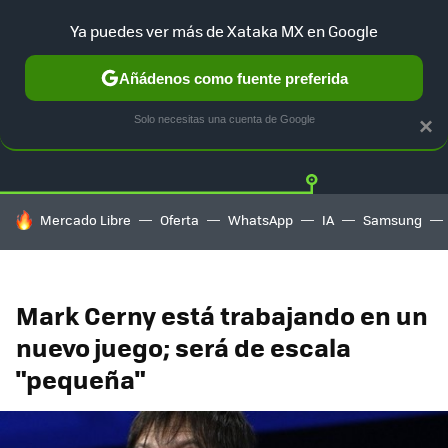
Ya puedes ver más de Xataka MX en Google
Añádenos como fuente preferida
Twitter
Fa
PLAYSTATION
XBOX
NINTENDO
Solo necesitas una cuenta de Google
×
HOY SE HABLA DE
Mercado Libre
Oferta
WhatsApp
IA
Samsung
Mark Cerny está trabajando en un
nuevo juego; será de escala
"pequeña"