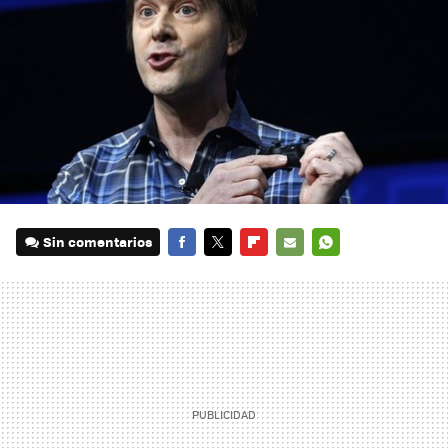
Sin comentarios
FACEBOOK
TWITTER
FLIPBOARD
E-
WHATSAPP
MAIL