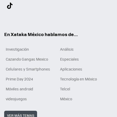
Twit
Fac
You
Inst
Tele
RSS
Flip
Link
ter
ebo
tub
agr
gra
boa
edI
Tikt
ok
e
am
m
rd
n
ok
En Xataka México hablamos de...
Investigación
Análisis
Cazando Gangas Mexico
Especiales
Celulares y Smartphones
Aplicaciones
Prime Day 2024
Tecnología en México
Móviles android
Telcel
videojuegos
México
VER MÁS TEMAS