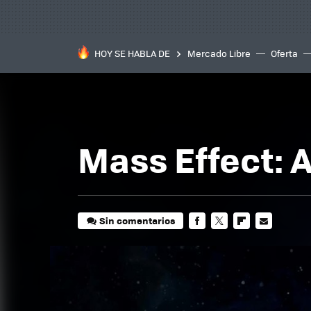
HOY SE HABLA DE
Mercado Libre
Oferta
Mass Effect: 
Sin comentarios
FACEBOOK
TWITTER
FLIPBOARD
E-
MAIL