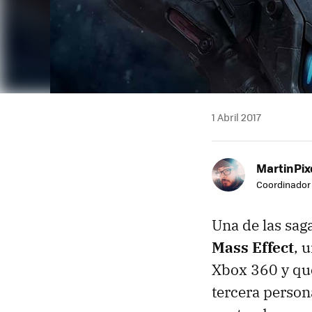
1 Abril 2017
MartinPix
Coordinador 
Una de las sag
Mass Effect
, 
Xbox 360 y que
tercera person