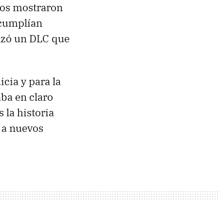
rios mostraron
 cumplían
anzó un DLC que
cia y para la
aba en claro
 la historia
 a nuevos