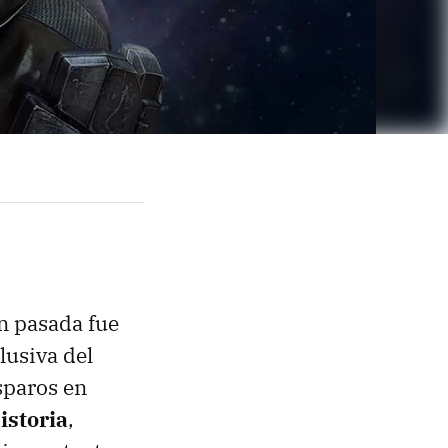
n pasada fue
lusiva del
sparos en
istoria
,