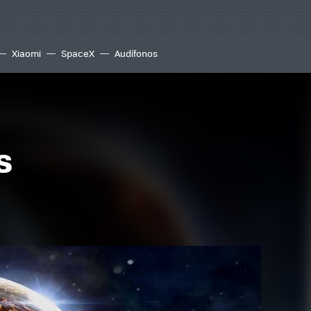
Xiaomi
SpaceX
Audífonos
s