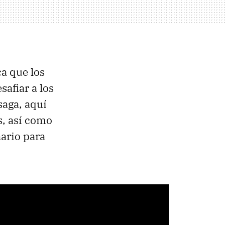
ca que los
afiar a los
saga, aquí
s, así como
nario para