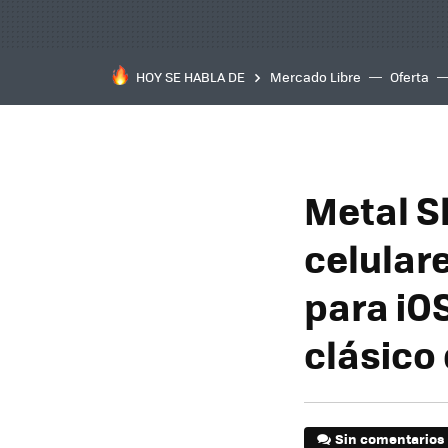
HOY SE HABLA DE
Mercado Libre
Oferta
Metal S
celular
para iOS
clásico 
Sin comentarios