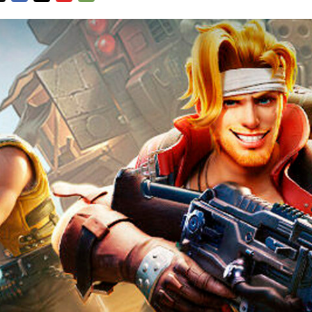
FACEBOOK
TWITTER
FLIPBOARD
E-
MAIL