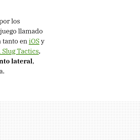
por los
 juego llamado
a tanto en
iOS
y
 Slug Tactics
,
to lateral
,
a.