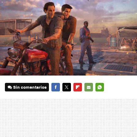
Sin comentarios
FACEBOOK
TWITTER
FLIPBOARD
E-
WHATSAPP
MAIL