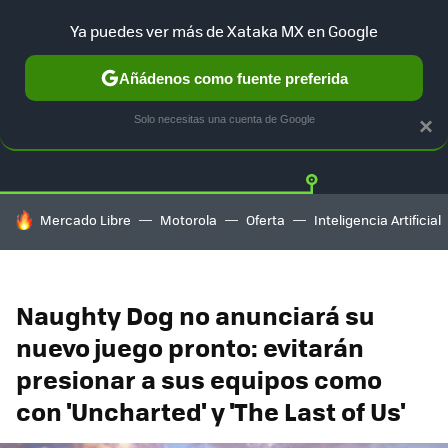
Ya puedes ver más de Xataka MX en Google
Añádenos como fuente preferida
Twitter
Fa
PLAYSTATION
XBOX
NINTENDO
Solo necesitas una cuenta de Google
×
HOY SE HABLA DE
Mercado Libre
Motorola
Oferta
Inteligencia Artificial
Naughty Dog no anunciará su
nuevo juego pronto: evitarán
presionar a sus equipos como
con 'Uncharted' y 'The Last of Us'