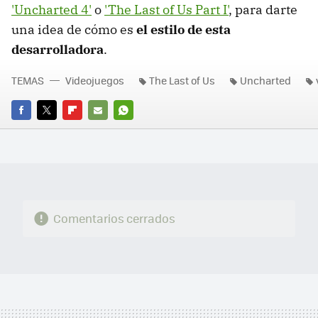
'Uncharted 4'
o
'The Last of Us Part I'
, para darte
una idea de cómo es
el estilo de esta
desarrolladora
.
TEMAS
Videojuegos
The Last of Us
Uncharted
FACEBOOK
TWITTER
FLIPBOARD
E-
WHATSAPP
MAIL
Comentarios cerrados