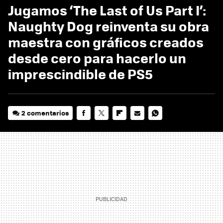
Jugamos ‘The Last of Us Part I’:
Naughty Dog reinventa su obra
maestra con gráficos creados
desde cero para hacerlo un
imprescindible de PS5
2 comentarios
FACEBOOK
TWITTER
FLIPBOARD
E-
WHATSAPP
MAIL