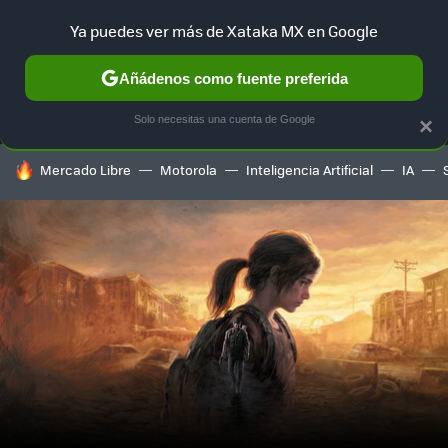
Ya puedes ver más de Xataka MX en Google
MENÚ
NUEVO
Añádenos como fuente preferida
SELECCIÓN
GAMING
HOME
AUTO
TERRITORIO SAM
Solo necesitas una cuenta de Google
×
HOY SE HABLA DE
Mercado Libre
Motorola
Inteligencia Artificial
IA