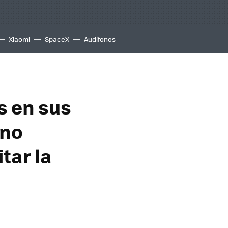
Xiaomi
SpaceX
Audífonos
s en sus
 no
tar la