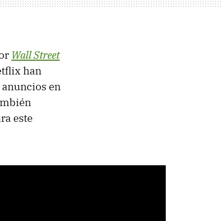
por
Wall Street
tflix han
r anuncios en
también
ara este