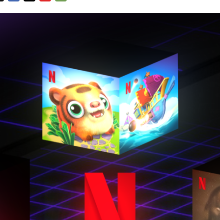
FACEBOOK
TWITTER
FLIPBOARD
E-
MAIL