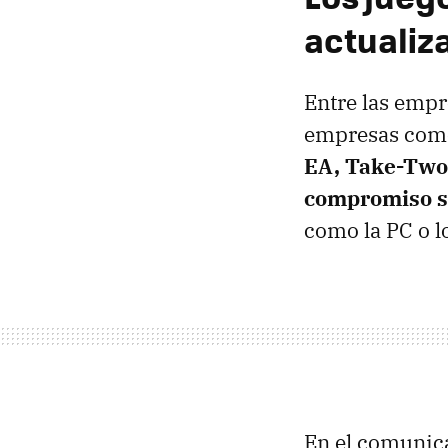
actualiz
Entre las empr
empresas co
EA, Take-Two,
compromiso só
como la PC o l
En el comunica