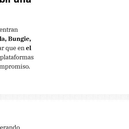
uentran
da, Bungie,
rar que en
el
s plataformas
compromiso.
nerando