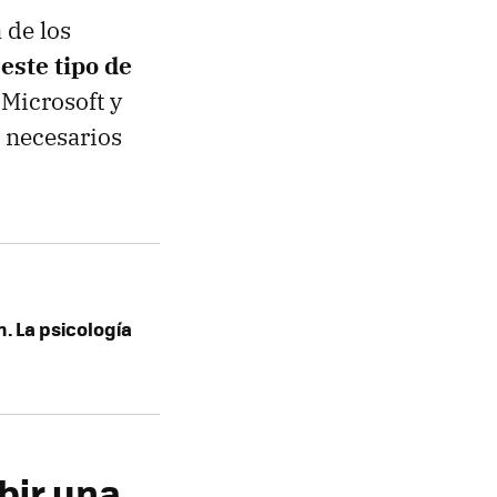
 de los
e
este tipo de
 Microsoft y
s necesarios
n. La psicología
bir una