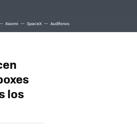
Xiaomi
SpaceX
Audífonos
cen
 boxes
s los