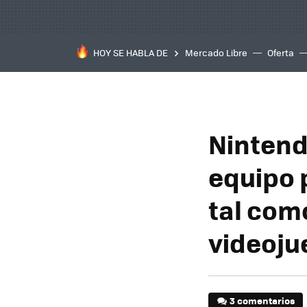
HOY SE HABLA DE
Mercado Libre
Oferta
Nintend
equipo 
tal com
videoju
3 comentarios