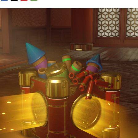
FACEBOOK
TWITTER
FLIPBOARD
E-
MAIL