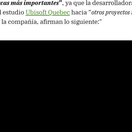
cas más importantes
”
, ya que la desarrollado
el estudio
Ubisoft Quebec
hacia “
otros proyectos
 la compañía, afirman lo siguiente:"