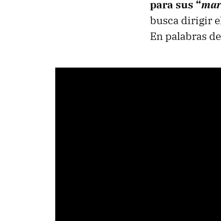
para sus “
mar
busca dirigir 
En palabras de