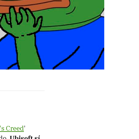
's Creed
'
ado.
Ubisoft sí