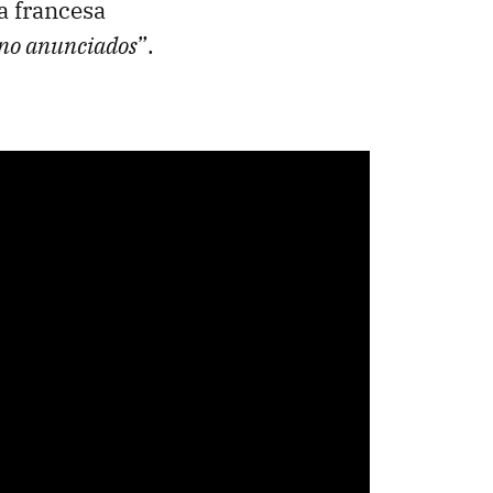
ra francesa
 no anunciados
”.