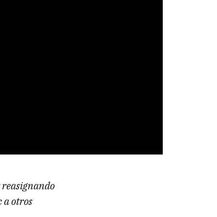
y reasignando
 a otros