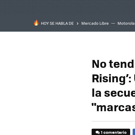
HOY SE HABLA DE
Mercado Libre
Motorola
No tend
Rising’:
la secu
"marcas
1 comentario