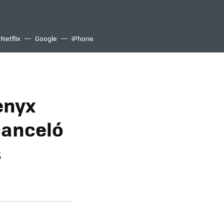
Netflix
Google
iPhone
enyx
 canceló
s