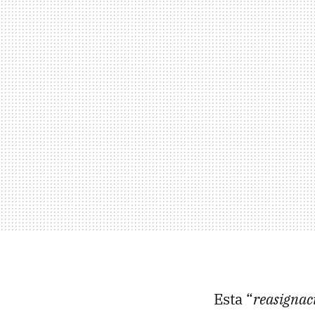
Esta “
reasignac