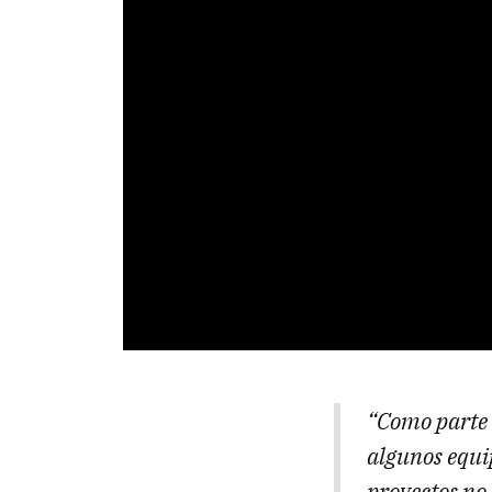
“Como parte 
algunos equip
proyectos no