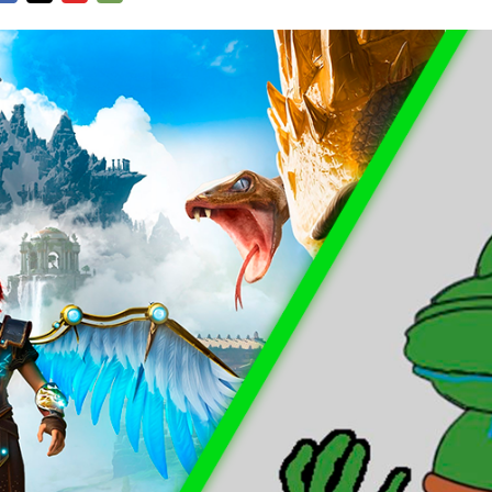
FACEBOOK
TWITTER
FLIPBOARD
E-
MAIL