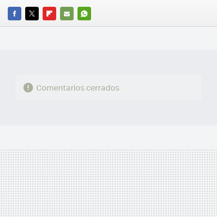
FACEBOOK
TWITTER
FLIPBOARD
E-
WHATSAPP
MAIL
Comentarios cerrados