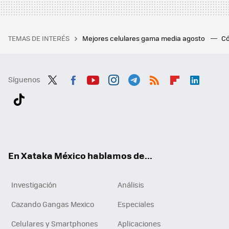
TEMAS DE INTERÉS
Mejores celulares gama media agosto
Có
Síguenos
Twit
Fac
You
Inst
Tele
RSS
Flip
Link
ter
ebo
tub
agr
gra
boa
edI
Tikt
ok
e
am
m
rd
n
ok
En Xataka México hablamos de...
Investigación
Análisis
Cazando Gangas Mexico
Especiales
Celulares y Smartphones
Aplicaciones