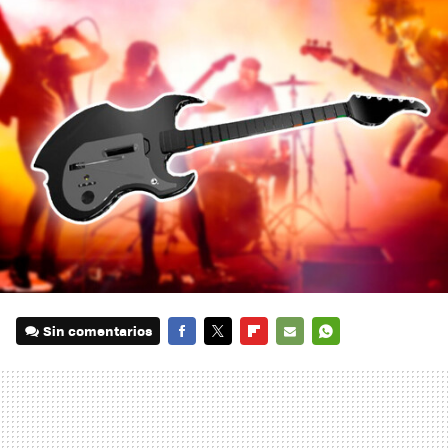
Sin comentarios
FACEBOOK
TWITTER
FLIPBOARD
E-
WHATSAPP
MAIL