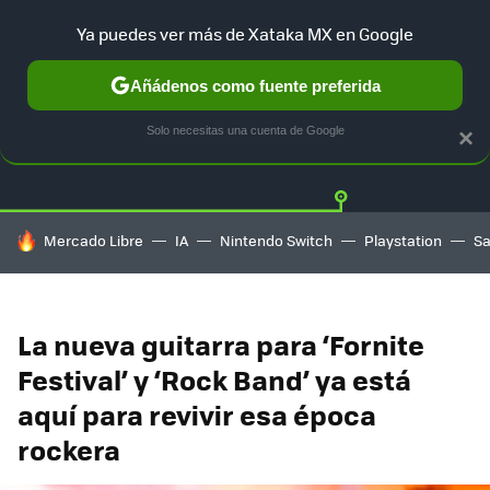
Ya puedes ver más de Xataka MX en Google
Añádenos como fuente preferida
Twitter
Fa
PLAYSTATION
XBOX
NINTENDO
Solo necesitas una cuenta de Google
×
HOY SE HABLA DE
Mercado Libre
IA
Nintendo Switch
Playstation
S
La nueva guitarra para ‘Fornite
Festival’ y ‘Rock Band’ ya está
aquí para revivir esa época
rockera