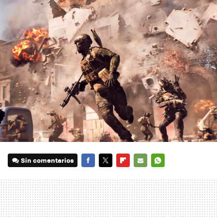
Sin comentarios
FACEBOOK
TWITTER
FLIPBOARD
E-
WHATSAPP
MAIL