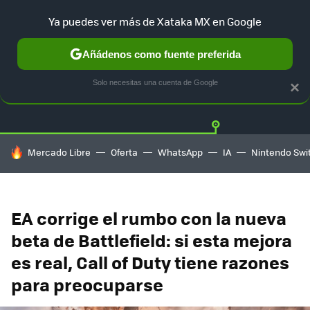
Ya puedes ver más de Xataka MX en Google
Añádenos como fuente preferida
Twitter
Fa
PLAYSTATION
XBOX
NINTENDO
Solo necesitas una cuenta de Google
×
HOY SE HABLA DE
Mercado Libre
Oferta
WhatsApp
IA
Nintendo Swi
EA corrige el rumbo con la nueva
beta de Battlefield: si esta mejora
es real, Call of Duty tiene razones
para preocuparse