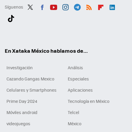
Síguenos
Twit
Fac
You
Inst
Tele
RSS
Flip
Link
ter
ebo
tub
agr
gra
boa
edI
Tikt
ok
e
am
m
rd
n
ok
En Xataka México hablamos de...
Investigación
Análisis
Cazando Gangas Mexico
Especiales
Celulares y Smartphones
Aplicaciones
Prime Day 2024
Tecnología en México
Móviles android
Telcel
videojuegos
México