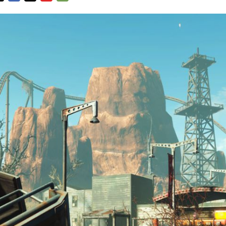
FACEBOOK
TWITTER
FLIPBOARD
E-
MAIL