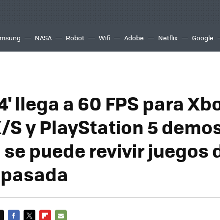
msung
NASA
Robot
Wifi
Adobe
Netflix
Google
 4' llega a 60 FPS para Xb
X/S y PlayStation 5 demo
se puede revivir juegos d
 pasada