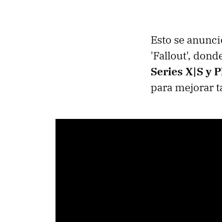
Esto se anunci
'Fallout', don
Series X|S y P
para mejorar ta