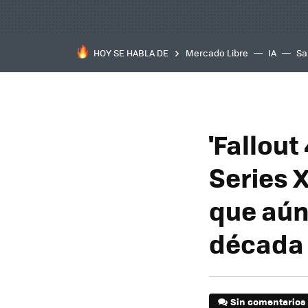
HOY SE HABLA DE
Mercado Libre
IA
Sa
'Fallout
Series 
que aún 
década
Sin comentarios