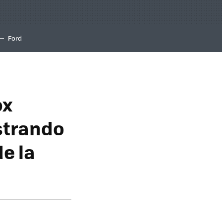
Ford
ox
strando
e la