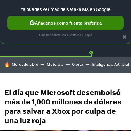
Ya puedes ver más de Xataka MX en Google
Añádenos como fuente preferida
Twitter
Fa
PLAYSTATION
XBOX
NINTENDO
Solo necesitas una cuenta de Google
×
HOY SE HABLA DE
Mercado Libre
Motorola
Oferta
Inteligencia Artificial
El día que Microsoft desembolsó
más de 1,000 millones de dólares
para salvar a Xbox por culpa de
una luz roja