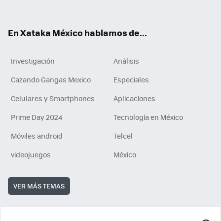
ok
e
am
m
rd
n
ok
En Xataka México hablamos de...
Investigación
Análisis
Cazando Gangas Mexico
Especiales
Celulares y Smartphones
Aplicaciones
Prime Day 2024
Tecnología en México
Móviles android
Telcel
videojuegos
México
VER MÁS TEMAS