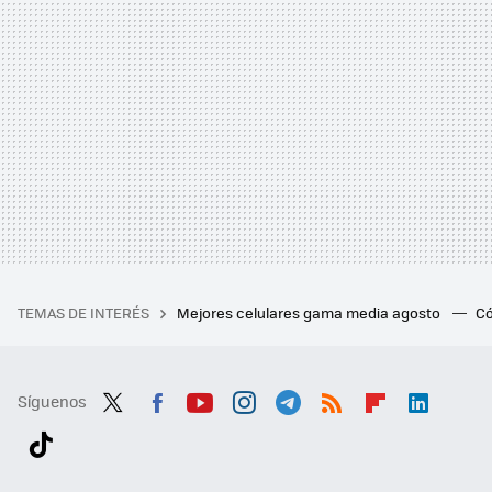
TEMAS DE INTERÉS
Mejores celulares gama media agosto
Có
Síguenos
Twit
Fac
You
Inst
Tele
RSS
Flip
Link
ter
ebo
tub
agr
gra
boa
edI
Tikt