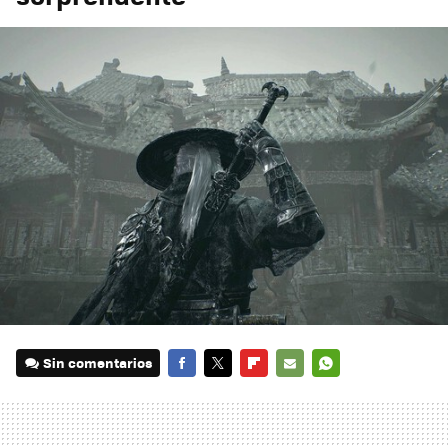
Sin comentarios
FACEBOOK
TWITTER
FLIPBOARD
E-
WHATSAPP
MAIL