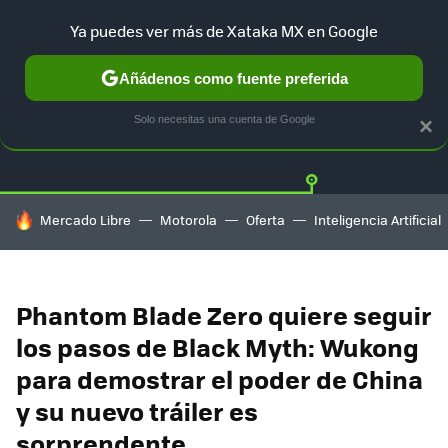
Ya puedes ver más de Xataka MX en Google
Añádenos como fuente preferida
Twitter
Fa
PLAYSTATION
XBOX
NINTENDO
Solo necesitas una cuenta de Google
×
HOY SE HABLA DE
Mercado Libre
Motorola
Oferta
Inteligencia Artificial
Phantom Blade Zero quiere seguir
los pasos de Black Myth: Wukong
para demostrar el poder de China
y su nuevo tráiler es
sorprendente