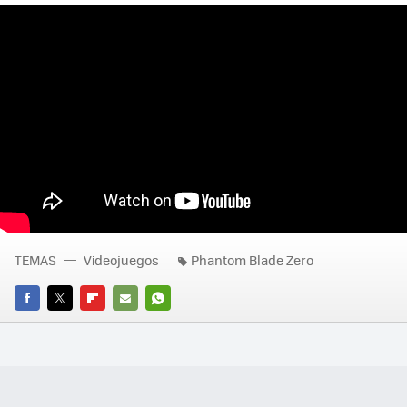
TEMAS
Videojuegos
Phantom Blade Zero
FACEBOOK
TWITTER
FLIPBOARD
E-
WHATSAPP
MAIL