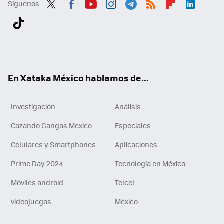
Síguenos
Twit
Fac
You
Inst
Tele
RSS
Flip
Link
ter
ebo
tub
agr
gra
boa
edI
Tikt
ok
e
am
m
rd
n
ok
En Xataka México hablamos de...
Investigación
Análisis
Cazando Gangas Mexico
Especiales
Celulares y Smartphones
Aplicaciones
Prime Day 2024
Tecnología en México
Móviles android
Telcel
videojuegos
México