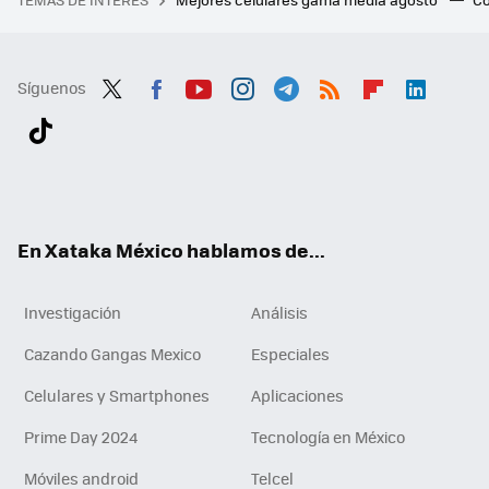
Síguenos
Twit
Fac
You
Inst
Tele
RSS
Flip
Link
ter
ebo
tub
agr
gra
boa
edI
Tikt
ok
e
am
m
rd
n
ok
En Xataka México hablamos de...
Investigación
Análisis
Cazando Gangas Mexico
Especiales
Celulares y Smartphones
Aplicaciones
Prime Day 2024
Tecnología en México
Móviles android
Telcel