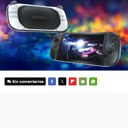
Sin comentarios
FACEBOOK
TWITTER
FLIPBOARD
E-
WHATSAPP
MAIL