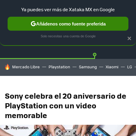
Ya puedes ver más de Xataka MX en Google
Añádenos como fuente preferida
Twitter
Fa
PLAYSTATION
XBOX
NINTENDO
Solo necesitas una cuenta de Google
×
HOY SE HABLA DE
Mercado Libre
Playstation
Samsung
Xiaomi
LG
Sony celebra el 20 aniversario de
PlayStation con un video
memorable