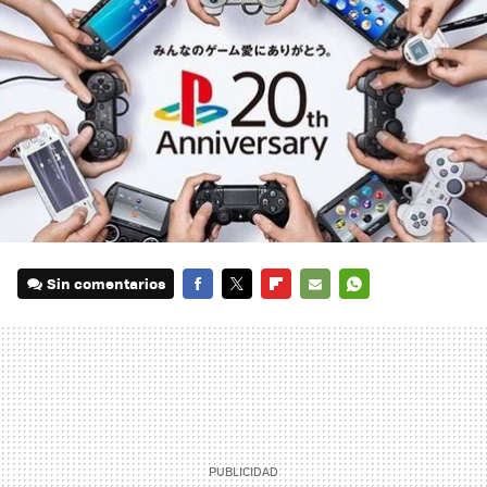
Sin comentarios
FACEBOOK
TWITTER
FLIPBOARD
E-
WHATSAPP
MAIL