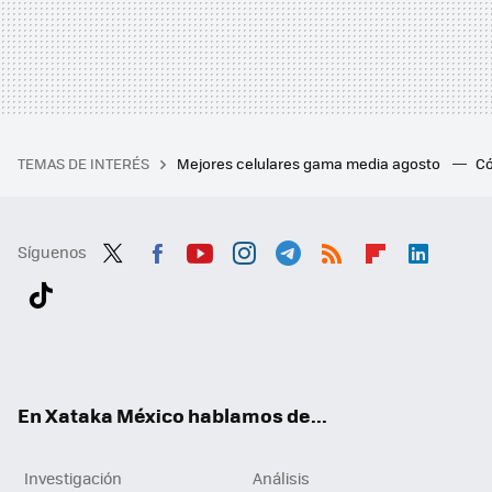
TEMAS DE INTERÉS
Mejores celulares gama media agosto
Có
Síguenos
Twit
Fac
You
Inst
Tele
RSS
Flip
Link
ter
ebo
tub
agr
gra
boa
edI
Tikt
ok
e
am
m
rd
n
ok
En Xataka México hablamos de...
Investigación
Análisis