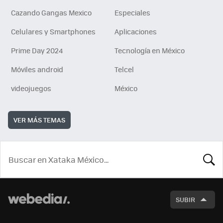
Cazando Gangas Mexico
Especiales
Celulares y Smartphones
Aplicaciones
Prime Day 2024
Tecnología en México
Móviles android
Telcel
videojuegos
México
VER MÁS TEMAS
BUSCA
SUBIR