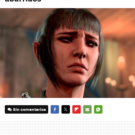
Sin comentarios
FACEBOOK
TWITTER
FLIPBOARD
E-
WHATSAPP
MAIL