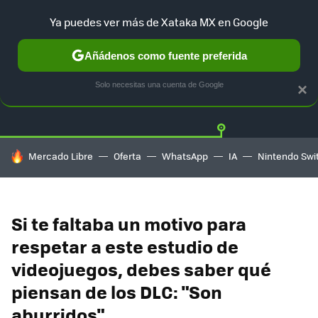
Ya puedes ver más de Xataka MX en Google
Añádenos como fuente preferida
Twitter
Fa
PLAYSTATION
XBOX
NINTENDO
Solo necesitas una cuenta de Google
×
HOY SE HABLA DE
Mercado Libre
Oferta
WhatsApp
IA
Nintendo Swi
Si te faltaba un motivo para
respetar a este estudio de
videojuegos, debes saber qué
piensan de los DLC: "Son
aburridos"