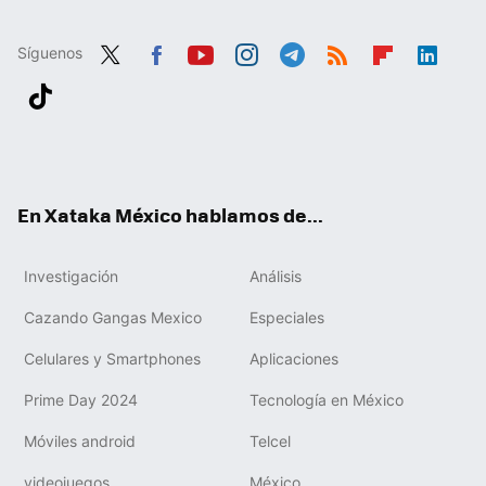
Síguenos
Twit
Fac
You
Inst
Tele
RSS
Flip
Link
ter
ebo
tub
agr
gra
boa
edIn
Tikt
ok
e
am
m
rd
ok
En Xataka México hablamos de...
Investigación
Análisis
Cazando Gangas Mexico
Especiales
Celulares y Smartphones
Aplicaciones
Prime Day 2024
Tecnología en México
Móviles android
Telcel
videojuegos
México