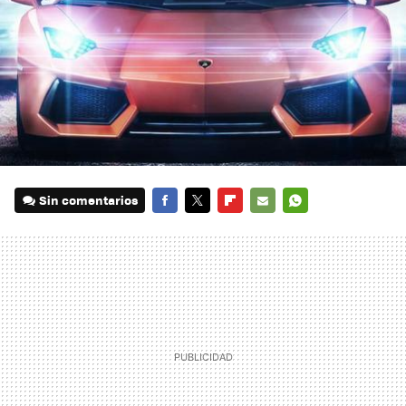
Sin comentarios
FACEBOOK
TWITTER
FLIPBOARD
E-
WHATSAPP
MAIL