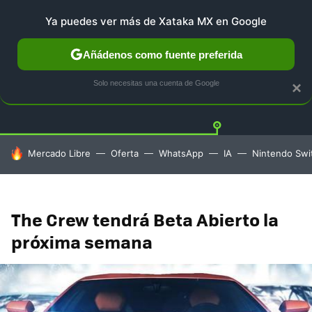
Ya puedes ver más de Xataka MX en Google
Añádenos como fuente preferida
PLAYSTATION
XBOX
NINTENDO
Twitt
Solo necesitas una cuenta de Google
×
HOY SE HABLA DE
Mercado Libre
Oferta
WhatsApp
IA
Nintendo Swi
The Crew tendrá Beta Abierto la
próxima semana