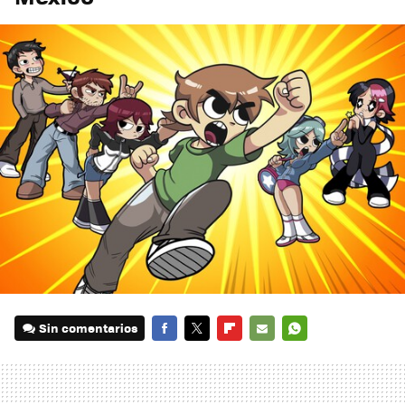
Sin comentarios
FACEBOOK
TWITTER
FLIPBOARD
E-
WHATSAPP
MAIL