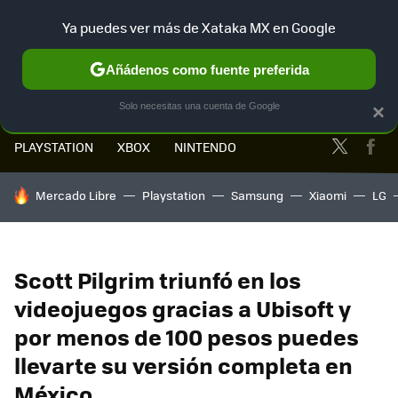
Ya puedes ver más de Xataka MX en Google
MENÚ
NUEVO
Añádenos como fuente preferida
Solo necesitas una cuenta de Google
×
Twitter
Fa
PLAYSTATION
XBOX
NINTENDO
HOY SE HABLA DE
Mercado Libre
Playstation
Samsung
Xiaomi
LG
Scott Pilgrim triunfó en los
videojuegos gracias a Ubisoft y
por menos de 100 pesos puedes
llevarte su versión completa en
México