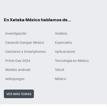
Tikt
ok
e
am
m
rd
n
ok
En Xataka México hablamos de...
Investigación
Análisis
Cazando Gangas Mexico
Especiales
Celulares y Smartphones
Aplicaciones
Prime Day 2024
Tecnología en México
Móviles android
Telcel
videojuegos
México
VER MÁS TEMAS