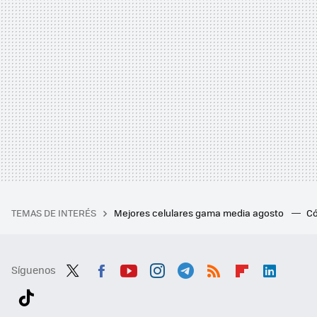
TEMAS DE INTERÉS
Mejores celulares gama media agosto
Có
Síguenos
Twit
Fac
You
Inst
Tele
RSS
Flip
Link
ter
ebo
tub
agr
gra
boa
edI