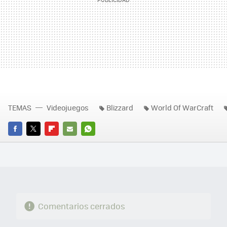
TEMAS
Videojuegos
Blizzard
World Of WarCraft
FACEBOOK
TWITTER
FLIPBOARD
E-
WHATSAPP
MAIL
Comentarios cerrados