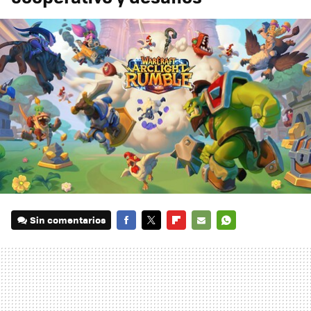
Sin comentarios
FACEBOOK
TWITTER
FLIPBOARD
E-
WHATSAPP
MAIL