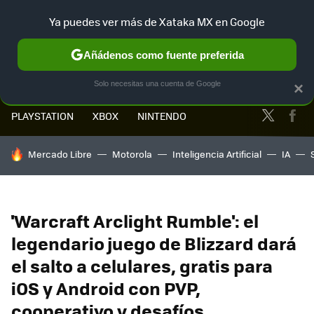
Ya puedes ver más de Xataka MX en Google
MENÚ
NUEVO
Añádenos como fuente preferida
Solo necesitas una cuenta de Google
×
Twitter
Fa
PLAYSTATION
XBOX
NINTENDO
HOY SE HABLA DE
Mercado Libre
Motorola
Inteligencia Artificial
IA
'Warcraft Arclight Rumble': el
legendario juego de Blizzard dará
el salto a celulares, gratis para
iOS y Android con PVP,
cooperativo y desafíos