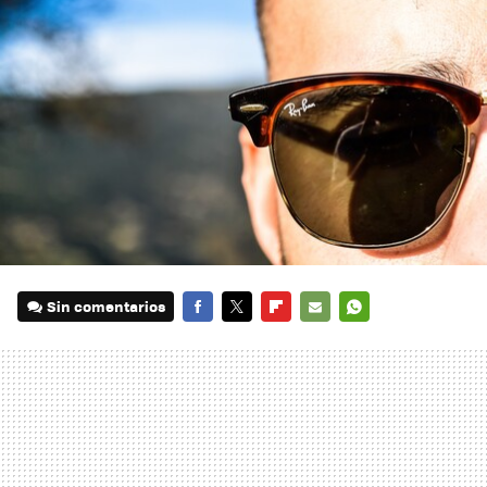
Sin comentarios
FACEBOOK
TWITTER
FLIPBOARD
E-
WHATSAPP
MAIL