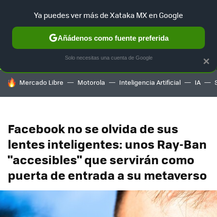
Ya puedes ver más de Xataka MX en Google
SELECCIÓN
GAMING
HOME
AUTO
TERRITORIO SAM
Añádenos como fuente preferida
Solo necesitas una cuenta de Google
×
HOY SE HABLA DE
Mercado Libre
Motorola
Inteligencia Artificial
IA
Facebook no se olvida de sus
lentes inteligentes: unos Ray-Ban
"accesibles" que servirán como
puerta de entrada a su metaverso