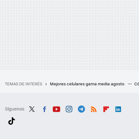
TEMAS DE INTERÉS
Mejores celulares gama media agosto
Có
Síguenos
Twit
Fac
You
Inst
Tele
RSS
Flip
Link
ter
ebo
tub
agr
gra
boa
edI
Tikt
ok
e
am
m
rd
n