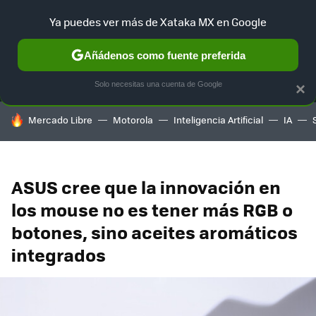
Ya puedes ver más de Xataka MX en Google
MENÚ
NUEVO
Añádenos como fuente preferida
SELECCIÓN
GAMING
HOME
AUTO
TERRITORIO SAM
Solo necesitas una cuenta de Google
×
HOY SE HABLA DE
Mercado Libre
Motorola
Inteligencia Artificial
IA
ASUS cree que la innovación en
los mouse no es tener más RGB o
botones, sino aceites aromáticos
integrados