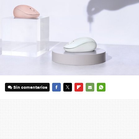
Sin comentarios
FACEBOOK
TWITTER
FLIPBOARD
E-
WHATSAPP
MAIL