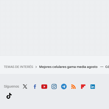
TEMAS DE INTERÉS
Mejores celulares gama media agosto
Có
Síguenos
Twit
Fac
You
Inst
Tele
RSS
Flip
Link
ter
ebo
tub
agr
gra
boa
edI
Tikt
ok
e
am
m
rd
n