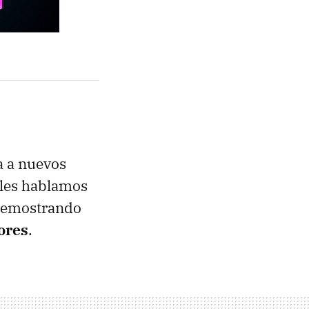
a a nuevos
 les hablamos
demostrando
dores
.