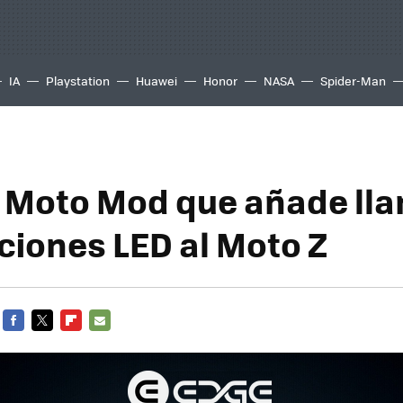
IA
Playstation
Huawei
Honor
NASA
Spider-Man
l Moto Mod que añade ll
aciones LED al Moto Z
FACEBOOK
TWITTER
FLIPBOARD
E-
MAIL