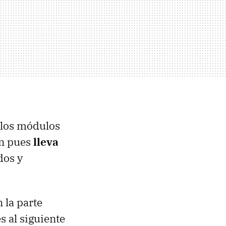
llos módulos
ón pues
lleva
dos y
 la parte
s al siguiente