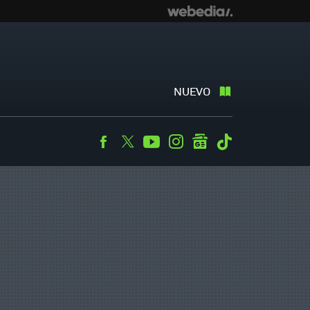
NUEVO
Facebook
Twitter
Youtube
Instagram
googlenews
Tiktok