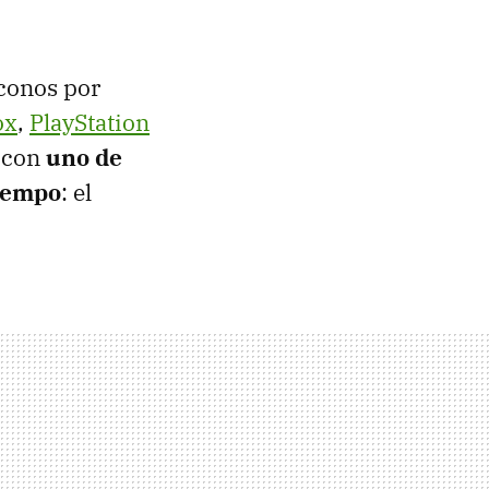
iconos por
ox
,
PlayStation
 con
uno de
tiempo
: el