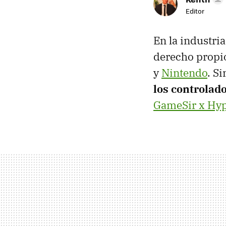
Editor
En la industri
derecho propio
y
Nintendo
. S
los controlad
GameSir x Hyp