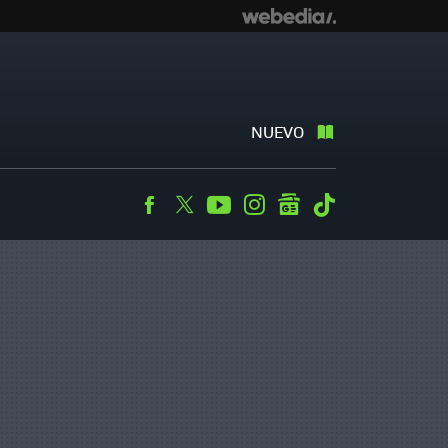
NUEVO
Facebook
Twitter
Youtube
Instagram
googlenews
Tiktok