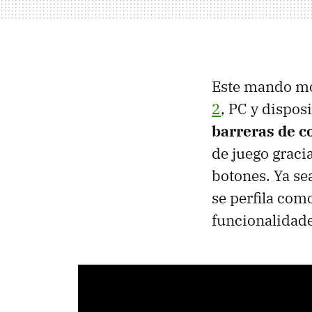
Este mando mo
2
, PC y dispos
barreras de c
de juego graci
botones. Ya se
se perfila com
funcionalidade