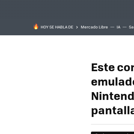
HOY SE HABLA DE
Mercado Libre
IA
Sa
Este co
emulado
Nintend
pantall