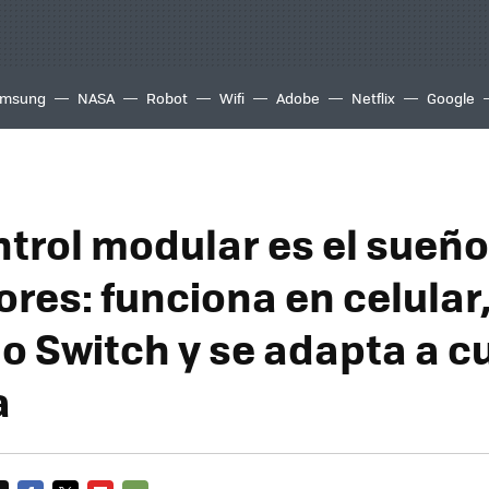
msung
NASA
Robot
Wifi
Adobe
Netflix
Google
ntrol modular es el sueño
res: funciona en celular
o Switch y se adapta a c
a