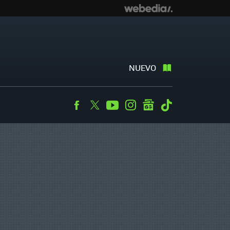
NUEVO
Facebook
Twitter
Youtube
Instagram
googlenews
Tiktok