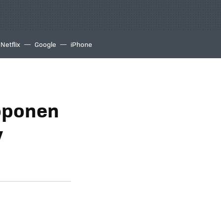
Netflix
Google
iPhone
roponen
y