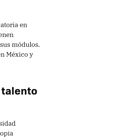
atoria en
ienen
 sus módulos.
en México y
 talento
rsidad
ropia