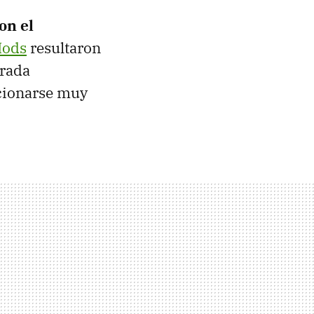
on el
Mods
resultaron
trada
icionarse muy