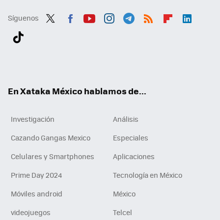
Síguenos
Twit
Fac
You
Inst
Tele
RSS
Flip
Link
ter
ebo
tub
agr
gra
boa
edI
Tikt
ok
e
am
m
rd
n
ok
En Xataka México hablamos de...
Investigación
Análisis
Cazando Gangas Mexico
Especiales
Celulares y Smartphones
Aplicaciones
Prime Day 2024
Tecnología en México
Móviles android
México
videojuegos
Telcel