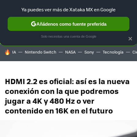
Ya puedes ver más de Xataka MX en Google
SELECCIÓN
GAMING
HOME
AUTO
TERRITORIO SAM
Añádenos como fuente preferida
Solo necesitas una cuenta de Google
×
HOY SE HABLA DE
IA
Nintendo Switch
NASA
Sony
Tecnología
Ci
HDMI 2.2 es oficial: así es la nueva
conexión con la que podremos
jugar a 4K y 480 Hz o ver
contenido en 16K en el futuro