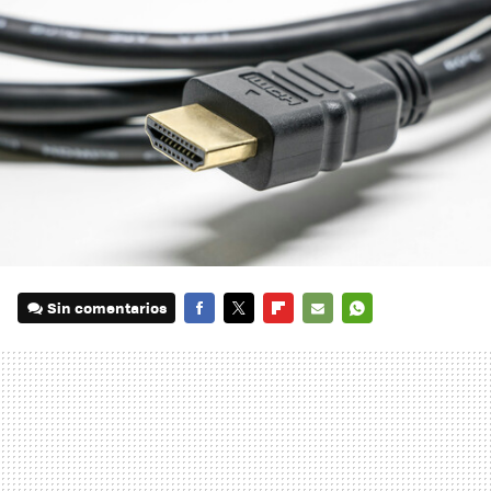
Sin comentarios
FACEBOOK
TWITTER
FLIPBOARD
E-
WHATSAPP
MAIL