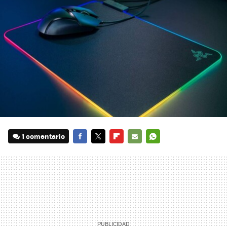
1 comentario
FACEBOOK
TWITTER
FLIPBOARD
E-
WHATSAPP
MAIL