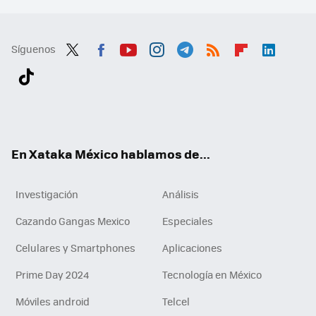
Síguenos
Twit
Fac
You
Inst
Tele
RSS
Flip
Link
ter
ebo
tub
agr
gra
boa
edI
Tikt
ok
e
am
m
rd
n
ok
En Xataka México hablamos de...
Investigación
Análisis
Cazando Gangas Mexico
Especiales
Celulares y Smartphones
Aplicaciones
Prime Day 2024
Tecnología en México
Móviles android
Telcel