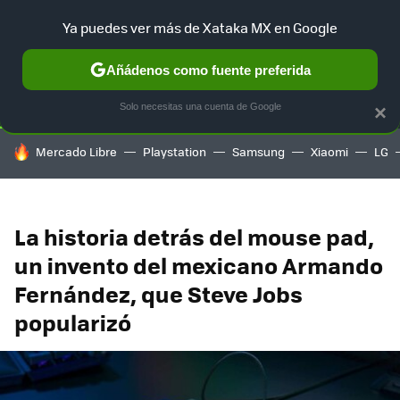
Ya puedes ver más de Xataka MX en Google
SELECCIÓN
GAMING
HOME
AUTO
TERRITORIO SAM
Añádenos como fuente preferida
Solo necesitas una cuenta de Google
×
HOY SE HABLA DE
Mercado Libre
Playstation
Samsung
Xiaomi
LG
La historia detrás del mouse pad,
un invento del mexicano Armando
Fernández, que Steve Jobs
popularizó