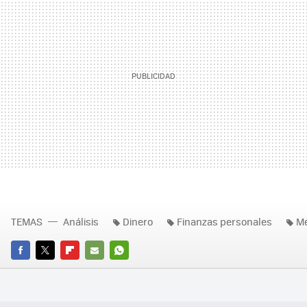
TEMAS
Análisis
Dinero
Finanzas personales
Mé
FACEBOOK
TWITTER
FLIPBOARD
E-
WHATSAPP
MAIL