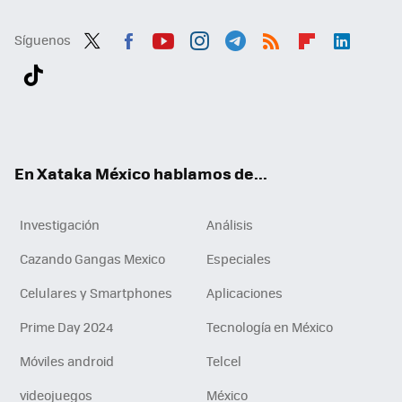
Síguenos
Twit
Fac
You
Inst
Tele
RSS
Flip
Link
ter
ebo
tub
agr
gra
boa
edI
Tikt
ok
e
am
m
rd
n
ok
En Xataka México hablamos de...
Investigación
Análisis
Cazando Gangas Mexico
Especiales
Celulares y Smartphones
Aplicaciones
Prime Day 2024
Tecnología en México
Móviles android
Telcel
videojuegos
México