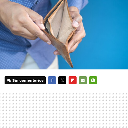
Sin comentarios
FACEBOOK
TWITTER
FLIPBOARD
E-
WHATSAPP
MAIL