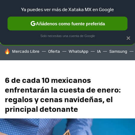
Ya puedes ver más de Xataka MX en Google
SELECCIÓN
GAMING
HOME
AUTO
TERRITORIO SAM
Añádenos como fuente preferida
Solo necesitas una cuenta de Google
×
HOY SE HABLA DE
Mercado Libre
Oferta
WhatsApp
IA
Samsung
6 de cada 10 mexicanos
enfrentarán la cuesta de enero:
regalos y cenas navideñas, el
principal detonante