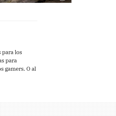
 para los
as para
os gamers. O al