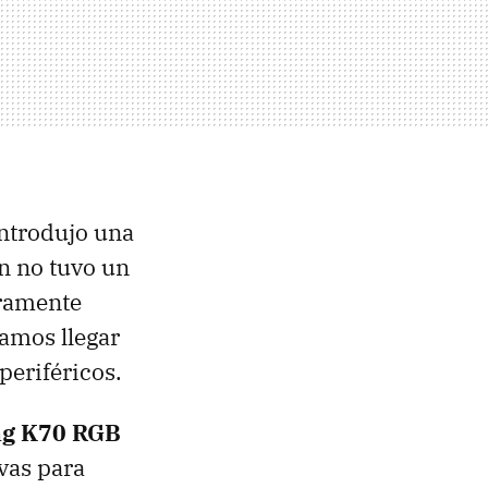
ntrodujo una
n no tuvo un
uramente
ramos llegar
periféricos.
ng K70 RGB
vas para