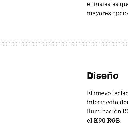
entusiastas qu
mayores opcio
Diseño
El nuevo tecl
intermedio den
iluminación RG
el K90 RGB
.