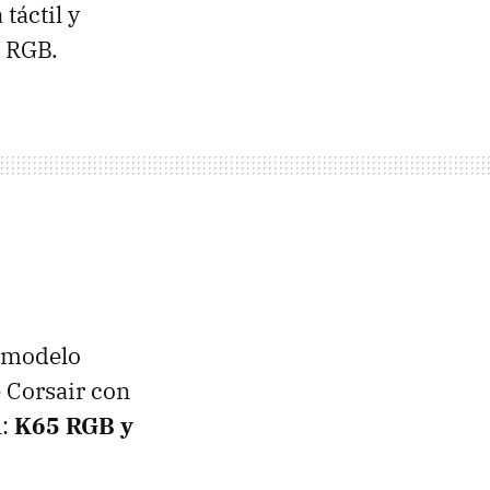
táctil y
n RGB.
l modelo
 Corsair con
l:
K65 RGB y