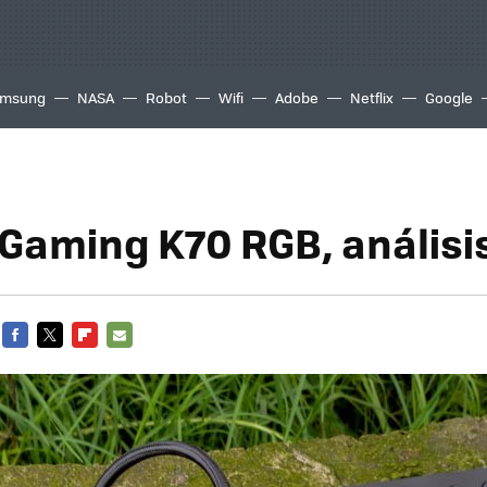
msung
NASA
Robot
Wifi
Adobe
Netflix
Google
 Gaming K70 RGB, análisi
FACEBOOK
TWITTER
FLIPBOARD
E-
MAIL