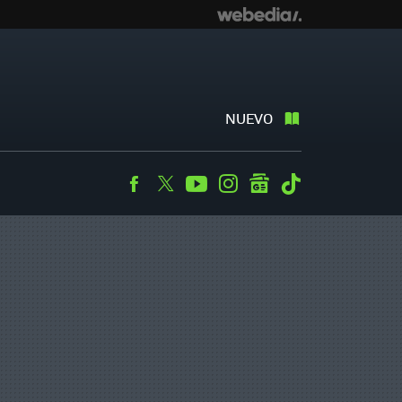
NUEVO
Facebook
Twitter
Youtube
Instagram
googlenews
Tiktok