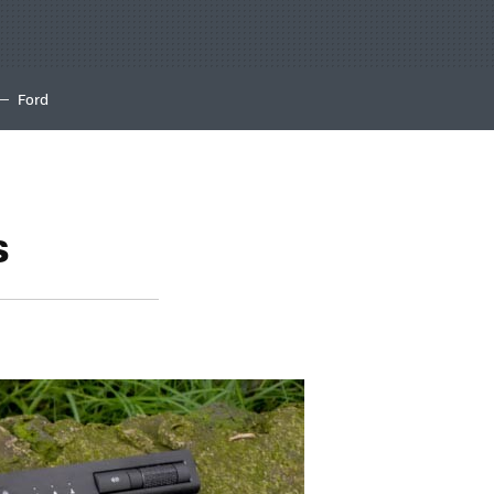
Ford
s