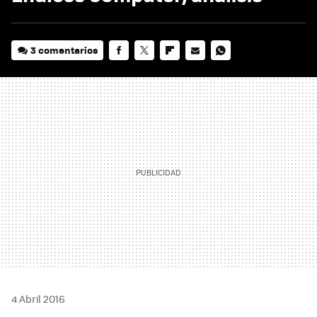
3 comentarios
FACEBOOK
TWITTER
FLIPBOARD
E-
WHATSAPP
MAIL
4 Abril 2016