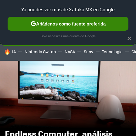
Ya puedes ver más de Xataka MX en Google
MENÚ
NUEVO
Añádenos como fuente preferida
SELECCIÓN
GAMING
HOME
AUTO
TERRITORIO SAM
Solo necesitas una cuenta de Google
×
HOY SE HABLA DE
IA
Nintendo Switch
NASA
Sony
Tecnología
Ci
Endless Computer, análisis