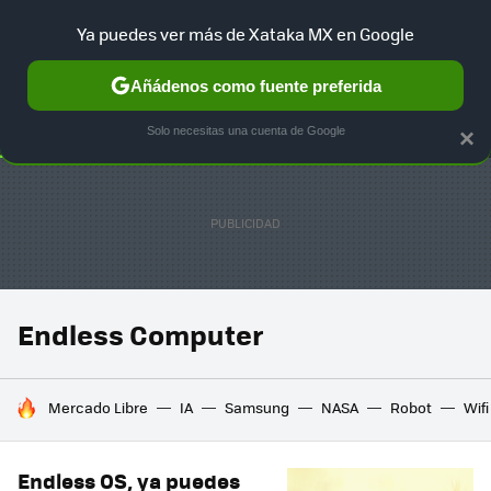
Ya puedes ver más de Xataka MX en Google
SELECCIÓN
GAMING
HOME
AUTO
TERRITORIO SAM
Añádenos como fuente preferida
Solo necesitas una cuenta de Google
×
Endless Computer
HOY SE HABLA DE
Mercado Libre
IA
Samsung
NASA
Robot
Wifi
Endless OS, ya puedes