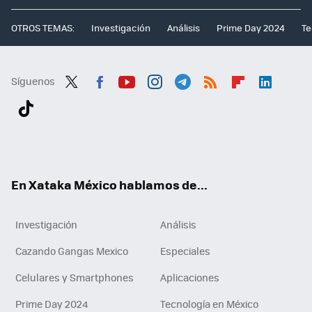
OTROS TEMAS:
Investigación
Análisis
Prime Day 2024
Te
Síguenos
Twit
Fac
You
Inst
Tele
RSS
Flip
Link
ter
ebo
tub
agr
gra
boa
edI
Tikt
ok
e
am
m
rd
n
ok
En Xataka México hablamos de...
Investigación
Análisis
Cazando Gangas Mexico
Especiales
Celulares y Smartphones
Aplicaciones
Prime Day 2024
Tecnología en México