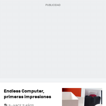
Endless Computer,
primeras impresiones
COMENTARIOS
9
HACE 11 AÑOS