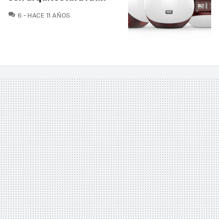
COMENTARIOS
6
HACE 11 AÑOS