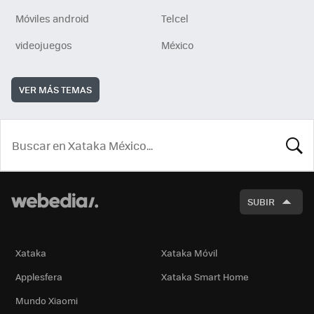
Móviles android
Telcel
videojuegos
México
VER MÁS TEMAS
BUSCA
SUBIR
Xataka
Xataka Móvil
Applesfera
Xataka Smart Home
Mundo Xiaomi