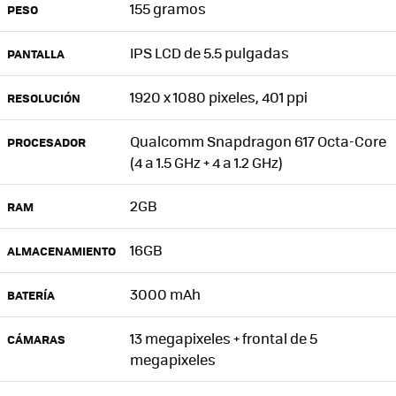
155 gramos
PESO
IPS LCD de 5.5 pulgadas
PANTALLA
1920 x 1080 pixeles, 401 ppi
RESOLUCIÓN
Qualcomm Snapdragon 617 Octa-Core
PROCESADOR
(4 a 1.5 GHz + 4 a 1.2 GHz)
2GB
RAM
16GB
ALMACENAMIENTO
3000 mAh
BATERÍA
13 megapixeles + frontal de 5
CÁMARAS
megapixeles