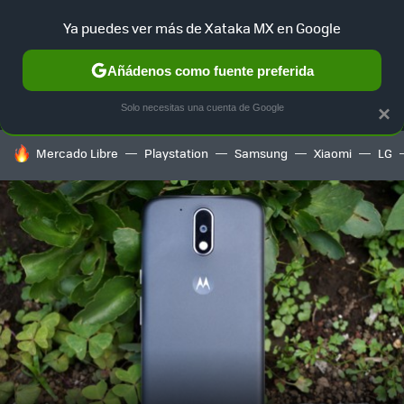
Ya puedes ver más de Xataka MX en Google
MENÚ
NUEVO
Añádenos como fuente preferida
SELECCIÓN
GAMING
HOME
AUTO
TERRITORIO SAM
Solo necesitas una cuenta de Google
×
HOY SE HABLA DE
Mercado Libre
Playstation
Samsung
Xiaomi
LG