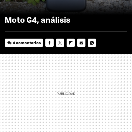
Moto G4, análisis
4 comentarios
FACEBOOK
TWITTER
FLIPBOARD
E-
WHATSAPP
MAIL