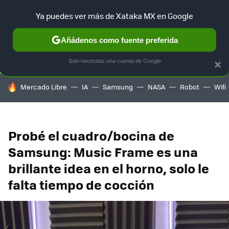
Ya puedes ver más de Xataka MX en Google
SELECCIÓN
GAMING
HOME
AUTO
TERRITORIO SAM
Añádenos como fuente preferida
Solo necesitas una cuenta de Google
×
HOY SE HABLA DE
Mercado Libre
IA
Samsung
NASA
Robot
Wifi
Probé el cuadro/bocina de
Samsung: Music Frame es una
brillante idea en el horno, solo le
falta tiempo de cocción