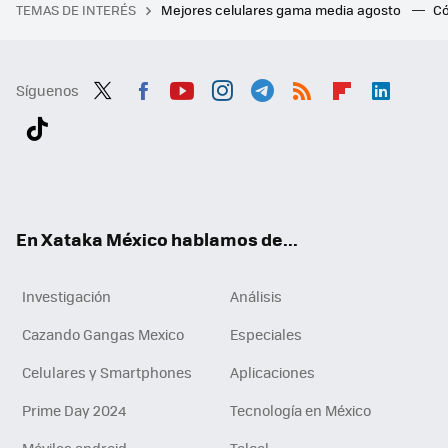
TEMAS DE INTERÉS
Mejores celulares gama media agosto
Có
Síguenos
Twit
Fac
You
Inst
Tele
RSS
Flip
Link
ter
ebo
tub
agr
gra
boa
edI
Tikt
ok
e
am
m
rd
n
ok
En Xataka México hablamos de...
Investigación
Análisis
Cazando Gangas Mexico
Especiales
Celulares y Smartphones
Aplicaciones
Prime Day 2024
Tecnología en México
Móviles android
Telcel