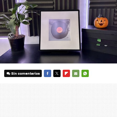
Sin comentarios
FACEBOOK
TWITTER
FLIPBOARD
E-
WHATSAPP
MAIL