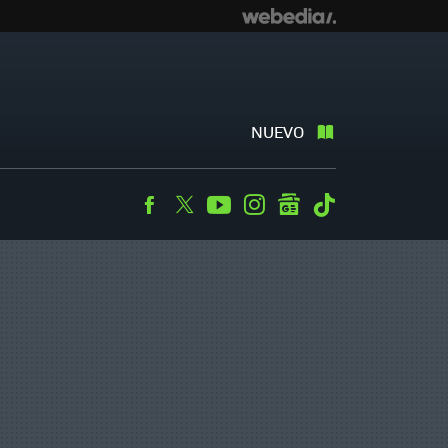
NUEVO
Facebook
Twitter
Youtube
Instagram
googlenews
Tiktok