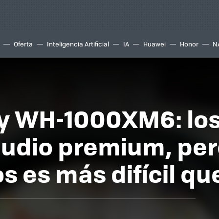
Oferta
Inteligencia Artificial
IA
Huawei
Honor
N
ny WH-1000XM6: los
audio premium, pe
 es más difícil q