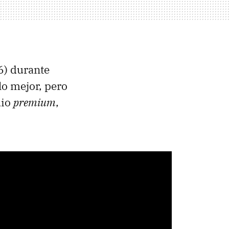
6) durante
lo mejor, pero
dio
premium
,