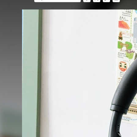
FACEBOOK
TWITTER
FLIPBOARD
E-
MAIL