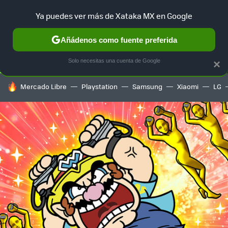
Ya puedes ver más de Xataka MX en Google
SELECCIÓN
GAMING
HOME
AUTO
TERRITORIO SAM
Añádenos como fuente preferida
Solo necesitas una cuenta de Google
×
HOY SE HABLA DE
Mercado Libre
Playstation
Samsung
Xiaomi
LG