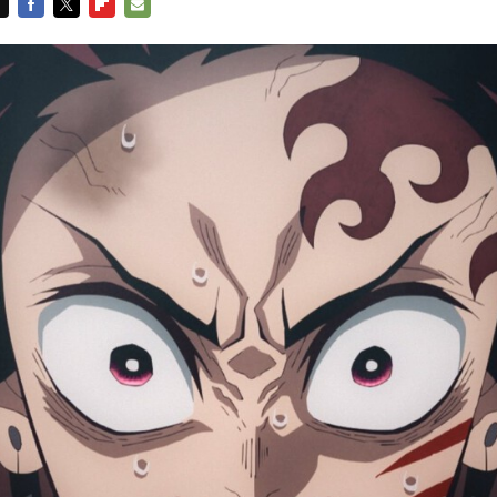
FACEBOOK
TWITTER
FLIPBOARD
E-
MAIL