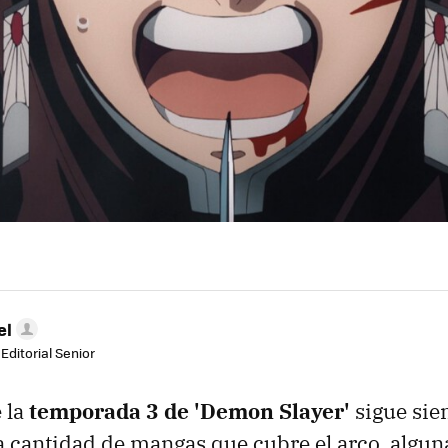
el
Editorial Senior
 la
temporada 3 de 'Demon Slayer'
sigue sie
la cantidad de mangas que cubre el arco, algun