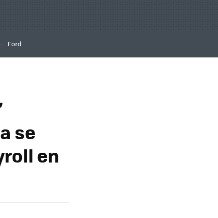
Ford
’
a se
roll en