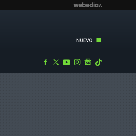
NUEVO
Facebook
Twitter
Youtube
Instagram
googlenews
Tiktok