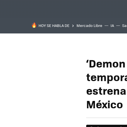
HOY SE HABLA DE
Mercado Libre
IA
Sa
‘Demon 
tempora
estrena 
México