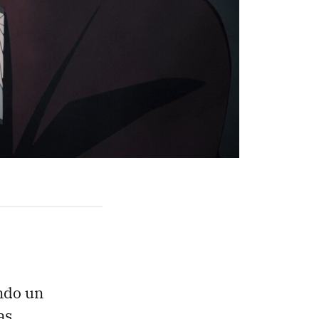
ndo un
as