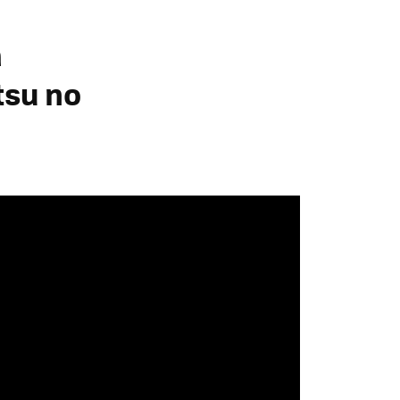
a
tsu no