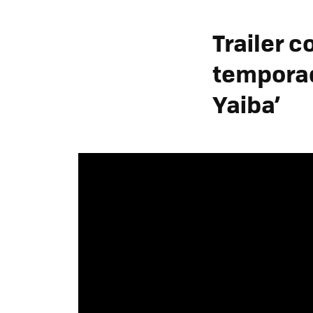
Trailer c
temporad
Yaiba’