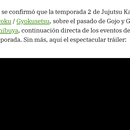
se confirmó que la temporada 2 de Jujutsu K
yoku
/
Gyokusetsu
, sobre el pasado de Gojo y G
Shibuya
, continuación directa de los eventos d
porada. Sin más, aquí el espectacular tráiler: