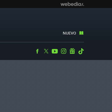
NUEVO
Facebook
Twitter
Youtube
Instagram
googlenews
Tiktok