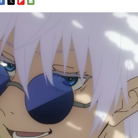
FACEBOOK
TWITTER
FLIPBOARD
E-
MAIL