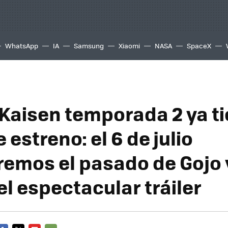
WhatsApp
IA
Samsung
Xiaomi
NASA
SpaceX
 Kaisen temporada 2 ya t
 estreno: el 6 de julio
emos el pasado de Gojo 
el espectacular tráiler