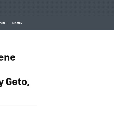
Wifi
Netflix
iene
y Geto,