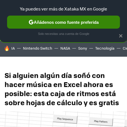
Ya puedes ver más de Xataka MX en Google
SELECCIÓN
GAMING
HOME
AUTO
TERRITORIO SAM
Añádenos como fuente preferida
Solo necesitas una cuenta de Google
×
HOY SE HABLA DE
IA
Nintendo Switch
NASA
Sony
Tecnología
Ci
Si alguien algún día soñó con
hacer música en Excel ahora es
posible: esta caja de ritmos está
sobre hojas de cálculo y es gratis