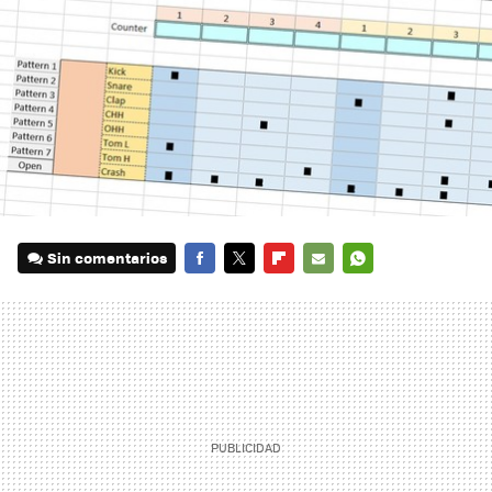
Sin comentarios
FACEBOOK
TWITTER
FLIPBOARD
E-
WHATSAPP
MAIL