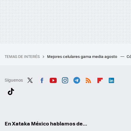
TEMAS DE INTERÉS
Mejores celulares gama media agosto
Có
Síguenos
Twit
Fac
You
Inst
Tele
RSS
Flip
Link
ter
ebo
tub
agr
gra
boa
edI
Tikt
ok
e
am
m
rd
n
ok
En Xataka México hablamos de...