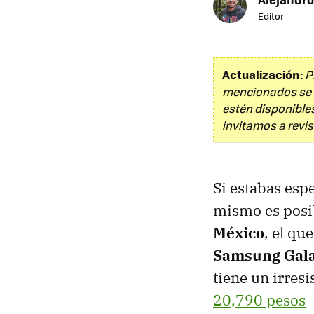
Editor
Actualización:
P
mencionados se h
estén disponible
invitamos a revi
Si estabas esp
mismo es posib
México
, el qu
Samsung Gala
tiene un irres
20,790 pesos
—