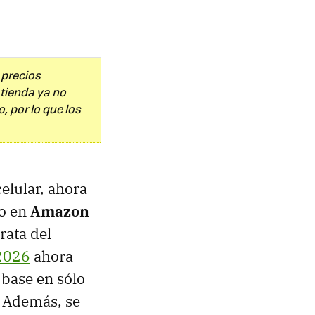
 precios
tienda ya no
 por lo que los
elular, ahora
io en
Amazon
rata del
2026
ahora
 base en sólo
. Además, se