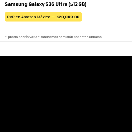
Samsung Galaxy S26 Ultra (512 GB)
PVP en Amazon México —
$
20,999.00
El precio podría variar. Obtenemos comisión por estos enlaces