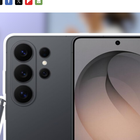
FACEBOOK
TWITTER
FLIPBOARD
E-
MAIL