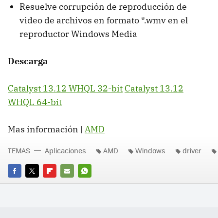
Resuelve corrupción de reproducción de
video de archivos en formato *.wmv en el
reproductor Windows Media
Descarga
Catalyst 13.12 WHQL 32-bit
Catalyst 13.12
WHQL 64-bit
Mas información |
AMD
TEMAS
Aplicaciones
AMD
Windows
driver
FACEBOOK
TWITTER
FLIPBOARD
E-
WHATSAPP
MAIL