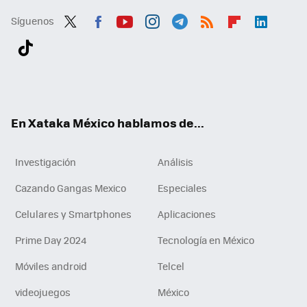
Síguenos
Twit
Fac
You
Inst
Tele
RSS
Flip
Link
ter
ebo
tub
agr
gra
boa
edI
Tikt
ok
e
am
m
rd
n
ok
En Xataka México hablamos de...
Investigación
Análisis
Cazando Gangas Mexico
Especiales
Celulares y Smartphones
Aplicaciones
Prime Day 2024
Tecnología en México
Móviles android
Telcel
videojuegos
México