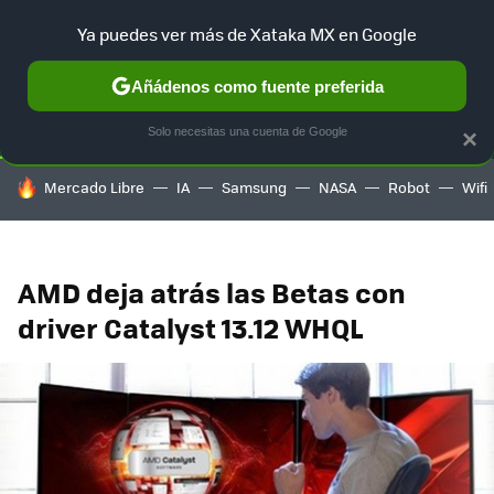
Ya puedes ver más de Xataka MX en Google
SELECCIÓN
GAMING
HOME
AUTO
TERRITORIO SAM
Añádenos como fuente preferida
Solo necesitas una cuenta de Google
×
HOY SE HABLA DE
Mercado Libre
IA
Samsung
NASA
Robot
Wifi
AMD deja atrás las Betas con
driver Catalyst 13.12 WHQL