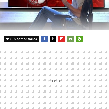
Sin comentarios
FACEBOOK
TWITTER
FLIPBOARD
E-
WHATSAPP
MAIL